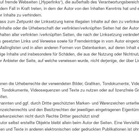
auf fremde Webseiten („Hyperlinks“), die außerhalb des Verantwortungsbereic
 dem Fall in Kraft treten, in dem der Autor von den Inhalten Kenntnis hat un
r Inhalte zu verhindern.
 dass zum Zeitpunkt der Linksetzung keine illegalen Inhalte auf den zu verlin
Inhalte oder die Urheberschaft der verlinkten/verknüpften Seiten hat der Autor 
halten aller verlinkten /verknüpften Seiten, die nach der Linksetzung verändert
s gesetzten Links und Verweise sowie für Fremdeinträge in vom Autor einger
ailinglisten und in allen anderen Formen von Datenbanken, auf deren Inhalt e
ändige Inhalte und insbesondere für Schäden, die aus der Nutzung oder Nichtnu
er Anbieter der Seite, auf welche verwiesen wurde, nicht derjenige, der über Li
kationen die Urheberrechte der verwendeten Bilder, Grafiken, Tondokumente, V
ken, Tondokumente, Videosequenzen und Texte zu nutzen oder auf lizenzfreie 
ifen.
enannten und ggf. durch Dritte geschützten Marken- und Warenzeichen unterl
zeichenrechts und den Besitzrechten der jeweiligen eingetragenen Eigentüme
arkenzeichen nicht durch Rechte Dritter geschützt sind!
utor selbst erstellte Objekte bleibt allein beim Autor der Seiten. Eine Verviel
n und Texte in anderen elektronischen oder gedruckten Publikationen ist o