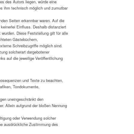
hes des Autors liegen, würde eine
d es ihm technisch möglich und zumutbar
kenden Seiten erkennbar waren. Auf die
keinerlei Einfluss. Deshalb distanziert
 wurden. Diese Feststellung gilt für alle
ichteten Gästebüchern,
xterne Schreibzugriffe möglich sind.
tzung solcherart dargebotener
nks auf die jeweilige Veröffentlichung
ideosequenzen und Texte zu beachten,
Grafiken, Tondokumente,
iegen uneingeschränkt den
r. Allein aufgrund der bloßen Nennung
fältigung oder Verwendung solcher
hne ausdrückliche Zustimmung des