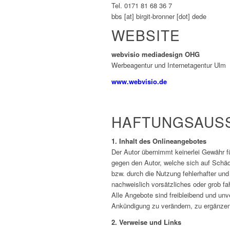
Tel. 0171 81 68 36 7
bbs [at] birgit-bronner [dot] dede
WEBSITE
webvisio mediadesign OHG
Werbeagentur und Internetagentur Ulm
www.webvisio.de
HAFTUNGSAUS
1. Inhalt des Onlineangebotes
Der Autor übernimmt keinerlei Gewähr für
gegen den Autor, welche sich auf Schäde
bzw. durch die Nutzung fehlerhafter und
nachweislich vorsätzliches oder grob fa
Alle Angebote sind freibleibend und unv
Ankündigung zu verändern, zu ergänzen, 
2. Verweise und Links